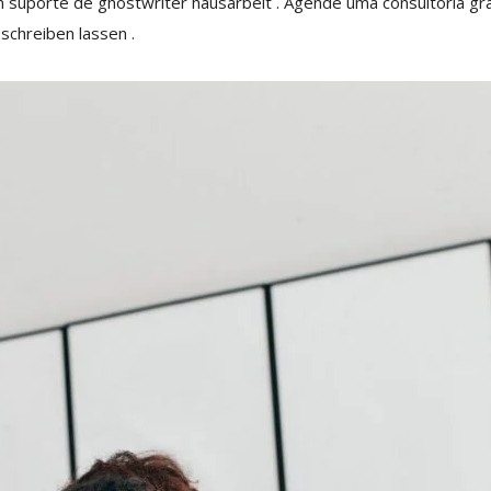
m suporte de
ghostwriter hausarbeit
. Agende uma consultoria g
 schreiben lassen
.